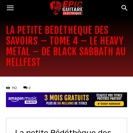
LA PETITE BÉDÉTHÈQUE DES
SAVOIRS – TOME 4 – LE HEAVY
METAL – DE BLACK SABBATH AU
HELLFEST
192
0
La petite Bédéthèque des