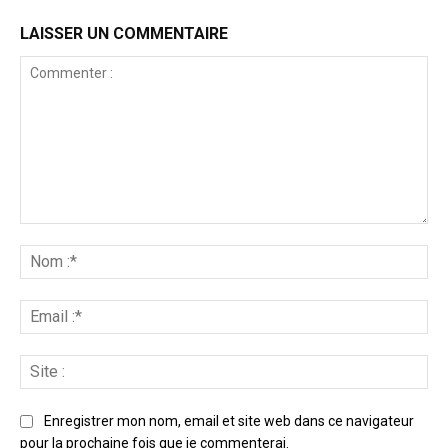
LAISSER UN COMMENTAIRE
Commenter
:
No
:*
Ema
:*
Sit
:
Enregistrer mon nom, email et site web dans ce navigateur
pour la prochaine fois que je commenterai.